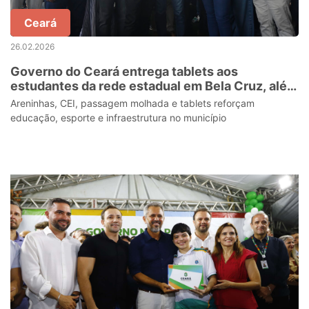
Ceará
26.02.2026
Governo do Ceará entrega tablets aos
estudantes da rede estadual em Bela Cruz, além
de novo Centro de Educação Infantil no
Areninhas, CEI, passagem molhada e tablets reforçam
município
educação, esporte e infraestrutura no município