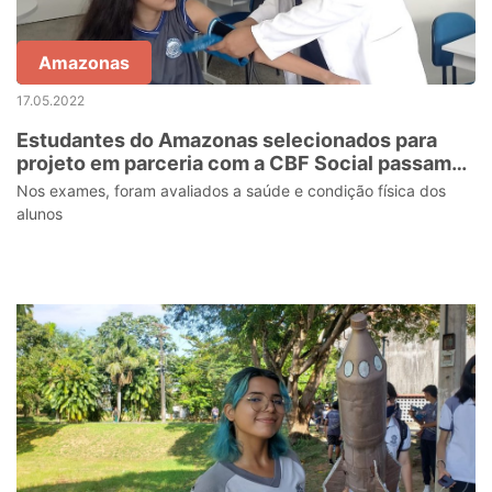
Amazonas
17.05.2022
Estudantes do Amazonas selecionados para
projeto em parceria com a CBF Social passam
por exames médicos
Nos exames, foram avaliados a saúde e condição física dos
alunos