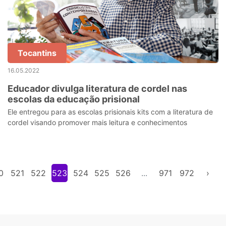
Tocantins
16.05.2022
Educador divulga literatura de cordel nas
escolas da educação prisional
Ele entregou para as escolas prisionais kits com a literatura de
cordel visando promover mais leitura e conhecimentos
0
521
522
523
524
525
526
...
971
972
›