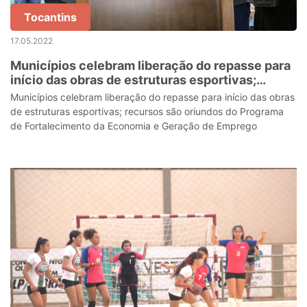
Tocantins
17.05.2022
Municípios celebram liberação do repasse para
início das obras de estruturas esportivas;
recursos são oriundos do Programa de
Municípios celebram liberação do repasse para início das obras
Fortalecimento da Economia e Geração de
de estruturas esportivas; recursos são oriundos do Programa
Emprego
de Fortalecimento da Economia e Geração de Emprego