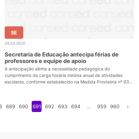
SE
24.04.2020
Secretaria de Educação antecipa férias de
professores e equipe de apoio
A antecipação alinha a necessidade pedagógica do
cumprimento da carga horária mínima anual de atividades
escolares, conforme estabelecido na Medida Provisória nº 934,
de 1º de abril de 2020.
8
689
690
691
692
693
694
...
959
960
›