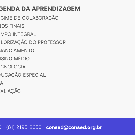
GENDA DA APRENDIZAGEM
EGIME DE COLABORAÇÃO
OS FINAIS
EMPO INTEGRAL
ALORIZAÇÃO DO PROFESSOR
INANCIAMENTO
NSINO MÉDIO
ECNOLOGIA
DUCAÇÃO ESPECIAL
JA
VALIAÇÃO
00 | (61) 2195-8650 |
consed@consed.org.br