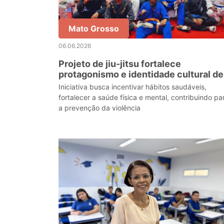
Mato Grosso
06.06.2026
Projeto de jiu-jitsu fortalece
protagonismo e identidade cultural de
estudantes indígenas em Brasnorte
Iniciativa busca incentivar hábitos saudáveis,
fortalecer a saúde física e mental, contribuindo pa
a prevenção da violência