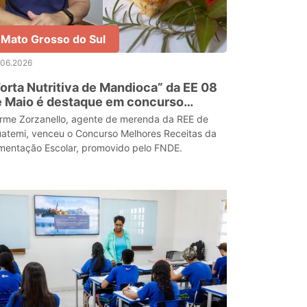
Mato Grosso do Sul
.06.2026
orta Nutritiva de Mandioca” da EE 08
e Maio é destaque em concurso
cional de alimentação escolar
rme Zorzanello, agente de merenda da REE de
uatemi, venceu o Concurso Melhores Receitas da
imentação Escolar, promovido pelo FNDE.