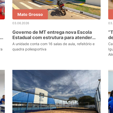
Mato Grosso
03.06.2026
03
Governo de MT entrega nova Escola
“T
Estadual com estrutura para atender
d
mais de 1 mil alunos
na
A unidade conta com 16 salas de aula, refeitório e
Ca
ra
quadra poliesportiva
Ig
Al