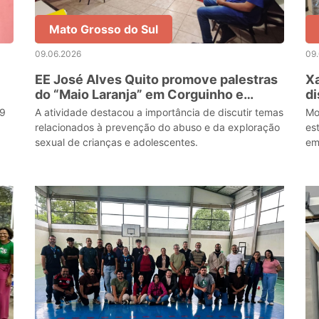
Mato Grosso do Sul
09.06.2026
09
EE José Alves Quito promove palestras
Xa
do “Maio Laranja” em Corguinho e
di
Taboco
es
19
A atividade destacou a importância de discutir temas
Mo
relacionados à prevenção do abuso e da exploração
es
sexual de crianças e adolescentes.
em