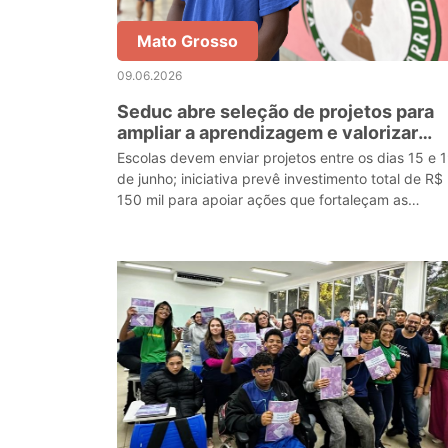
Mato Grosso
09.06.2026
Seduc abre seleção de projetos para
ampliar a aprendizagem e valorizar
conhecimentos quilombolas
Escolas devem enviar projetos entre os dias 15 e 
de junho; iniciativa prevê investimento total de R$
150 mil para apoiar ações que fortaleçam as
aprendizagens dos estudantes