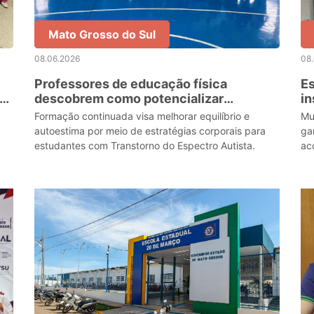
Mato Grosso do Sul
08.06.2026
08
Professores de educação física
Es
de
descobrem como potencializar
in
estudantes com TEA
ap
Formação continuada visa melhorar equilíbrio e
Mu
autoestima por meio de estratégias corporais para
ga
estudantes com Transtorno do Espectro Autista.
ac