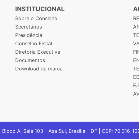
INSTITUCIONAL
A
Sobre o Conselho
R
Secretários
AN
Presidência
T
Conselho Fiscal
V
Diretoria Executiva
F
Documentos
E
Download da marca
T
E
E
A
, Bloco A, Sala 103 - Asa Sul, Brasília - DF | CEP: 70.316-1