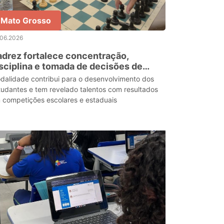
Mato Grosso
.06.2026
drez fortalece concentração,
sciplina e tomada de decisões de
tudantes da Escola Clênia Rosalina
dalidade contribui para o desenvolvimento dos
tudantes e tem revelado talentos com resultados
 competições escolares e estaduais