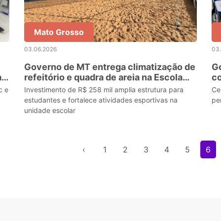
Mato Grosso
03.06.2026
03
Governo de MT entrega climatização de
Go
a
refeitório e quadra de areia na Escola
co
Estadual Cívico-Militar Leovegildo de
c e
Investimento de R$ 258 mil amplia estrutura para
Ce
Melo
estudantes e fortalece atividades esportivas na
pe
unidade escolar
‹
1
2
3
4
5
6