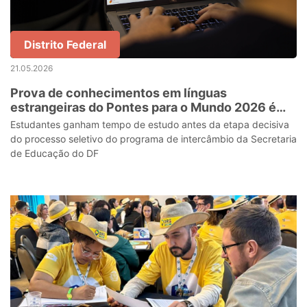
Distrito Federal
21.05.2026
Prova de conhecimentos em línguas
estrangeiras do Pontes para o Mundo 2026 é
adiada para 20 e 21 de junho
Estudantes ganham tempo de estudo antes da etapa decisiva
do processo seletivo do programa de intercâmbio da Secretaria
de Educação do DF