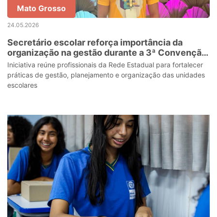
Mato Grosso
24.05.2026
Secretário escolar reforça importância da
organização na gestão durante a 3ª Convenção
Gestão Escolar Conectada
Iniciativa reúne profissionais da Rede Estadual para fortalecer
práticas de gestão, planejamento e organização das unidades
escolares