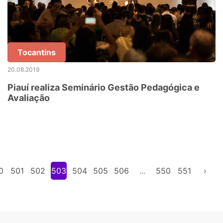
Tocantins
20.08.2019
Piauí realiza Seminário Gestão Pedagógica e
Avaliação
0
501
502
503
504
505
506
...
550
551
›