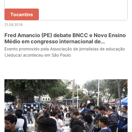
Tocantins
21.08.2019
Fred Amancio (PE) debate BNCC e Novo Ensino
Médio em congresso internacional de
jornalismo de educação
Evento promovido pela Associação de jornalistas de educação
(Jeduca) aconteceu em São Paulo