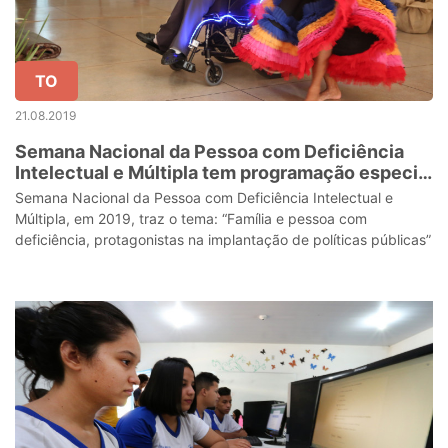
TO
21.08.2019
Semana Nacional da Pessoa com Deficiência
Intelectual e Múltipla tem programação especial
de integração e conscientização
Semana Nacional da Pessoa com Deficiência Intelectual e
Múltipla, em 2019, traz o tema: “Família e pessoa com
deficiência, protagonistas na implantação de políticas públicas”