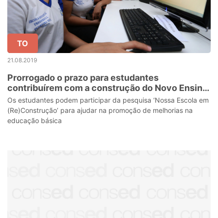
TO
21.08.2019
Prorrogado o prazo para estudantes
contribuírem com a construção do Novo Ensino
Médio no Tocantins
Os estudantes podem participar da pesquisa ‘Nossa Escola em
(Re)Construção’ para ajudar na promoção de melhorias na
educação básica