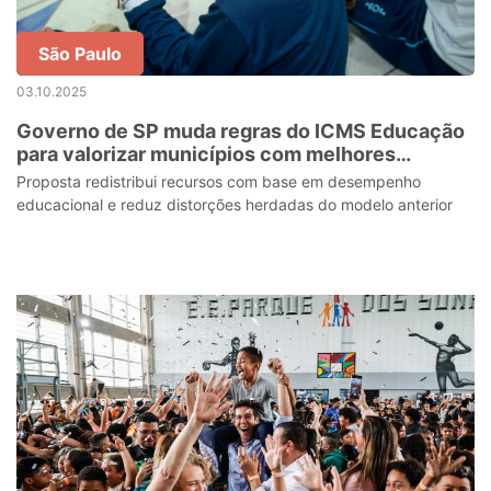
São Paulo
03.10.2025
Governo de SP muda regras do ICMS Educação
para valorizar municípios com melhores
indicadores escolares
Proposta redistribui recursos com base em desempenho
educacional e reduz distorções herdadas do modelo anterior