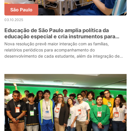
São Paulo
03.10.2025
Educação de São Paulo amplia política da
educação especial e cria instrumentos para
acompanhamento individualizado de
Nova resolução prevê maior interação com as famílias,
estudantes
relatórios periódicos para acompanhamento do
desenvolvimento de cada estudante, além da integração de
atribuições dos profissionais de apoio escol