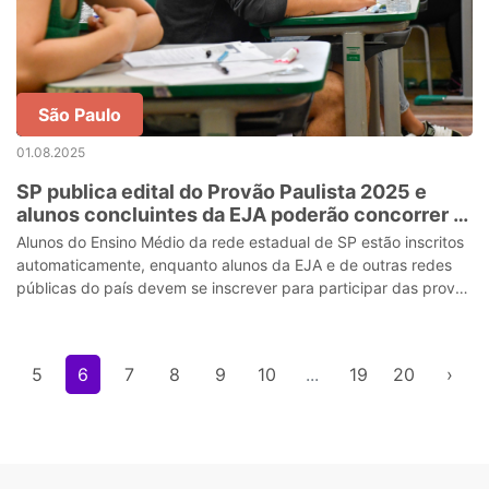
São Paulo
01.08.2025
SP publica edital do Provão Paulista 2025 e
alunos concluintes da EJA poderão concorrer a
vagas no ensino superior
Alunos do Ensino Médio da rede estadual de SP estão inscritos
automaticamente, enquanto alunos da EJA e de outras redes
públicas do país devem se inscrever para participar das provas
entre os dias 4 e
5
6
7
8
9
10
...
19
20
›