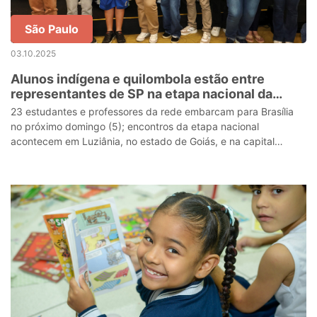
São Paulo
03.10.2025
Alunos indígena e quilombola estão entre
representantes de SP na etapa nacional da
Conferência Nacional Infantojuvenil pelo Meio
23 estudantes e professores da rede embarcam para Brasília
Ambiente
no próximo domingo (5); encontros da etapa nacional
acontecem em Luziânia, no estado de Goiás, e na capital
federal