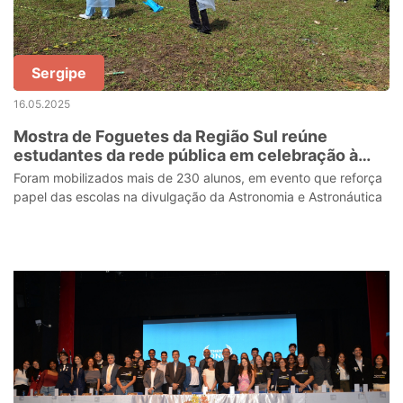
Sergipe
16.05.2025
Mostra de Foguetes da Região Sul reúne
estudantes da rede pública em celebração à
ciência e criatividade
Foram mobilizados mais de 230 alunos, em evento que reforça
papel das escolas na divulgação da Astronomia e Astronáutica