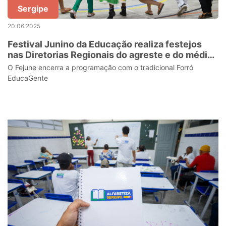
Sergipe
20.06.2025
Festival Junino da Educação realiza festejos
nas Diretorias Regionais do agreste e do médio
sertão
O Fejune encerra a programação com o tradicional Forró
EducaGente