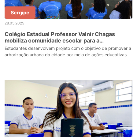
Sergipe
28.05.2025
Colégio Estadual Professor Valnir Chagas
mobiliza comunidade escolar para a
Conferência Nacional Infantojuvenil pelo Meio
Estudantes desenvolvem projeto com o objetivo de promover a
Ambiente
arborização urbana da cidade por meio de ações educativas