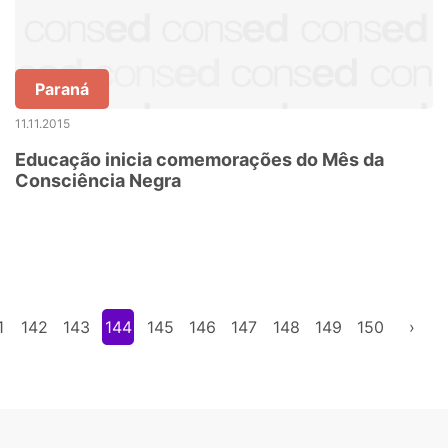
Paraná
11.11.2015
Educação inicia comemorações do Mês da
Consciência Negra
1
142
143
144
145
146
147
148
149
150
›