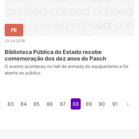
PE
23.04.2018
Biblioteca Pública do Estado recebe
comemoração dos dez anos do Pasch
O evento aconteceu no hall de entrada do equipamento e foi
aberto ao público
2
83
84
85
86
87
88
89
90
91
›