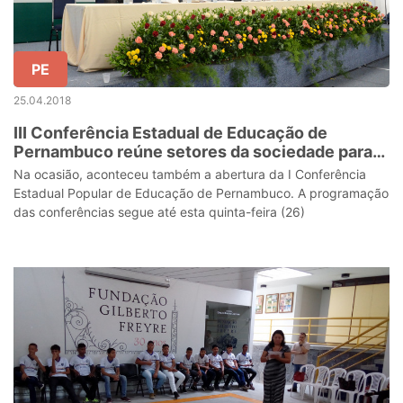
PE
25.04.2018
III Conferência Estadual de Educação de
Pernambuco reúne setores da sociedade para
discutir Plano Nacional de Educação
Na ocasião, aconteceu também a abertura da I Conferência
Estadual Popular de Educação de Pernambuco. A programação
das conferências segue até esta quinta-feira (26)