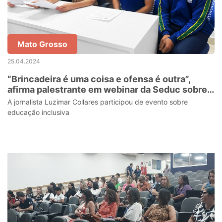
Mato Grosso
25.04.2024
“Brincadeira é uma coisa e ofensa é outra”,
afirma palestrante em webinar da Seduc sobre
enfrentamento ao bullying
A jornalista Luzimar Collares participou de evento sobre
educação inclusiva