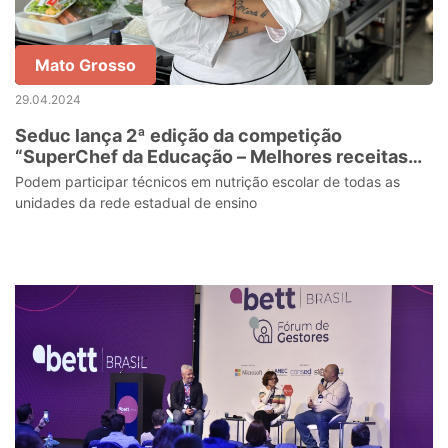
Mato Grosso
29.04.2024
Seduc lança 2ª edição da competição
“SuperChef da Educação – Melhores receitas
2024”
Podem participar técnicos em nutrição escolar de todas as
unidades da rede estadual de ensino