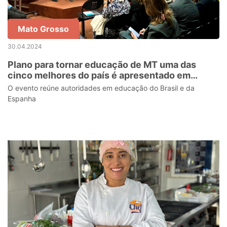
Mato Grosso
30.04.2024
Plano para tornar educação de MT uma das
cinco melhores do país é apresentado em
seminário em Madri
O evento reúne autoridades em educação do Brasil e da
Espanha