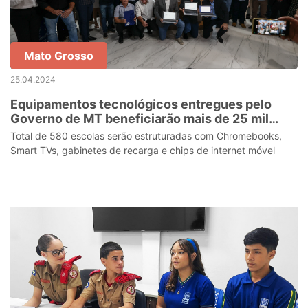
Mato Grosso
25.04.2024
Equipamentos tecnológicos entregues pelo
Governo de MT beneficiarão mais de 25 mil
estudantes de escolas municipais
Total de 580 escolas serão estruturadas com Chromebooks,
Smart TVs, gabinetes de recarga e chips de internet móvel