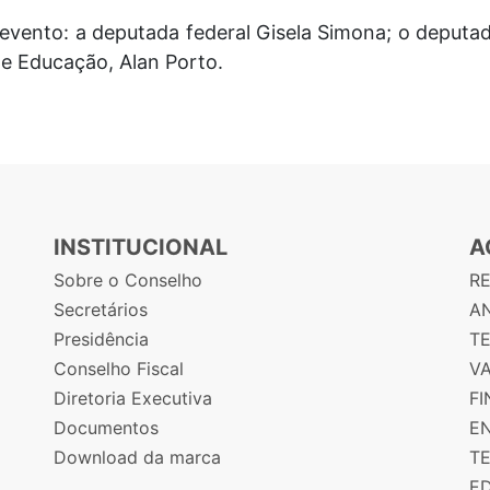
vento: a deputada federal Gisela Simona; o deputad
de Educação, Alan Porto.
INSTITUCIONAL
A
Sobre o Conselho
R
Secretários
AN
Presidência
T
Conselho Fiscal
V
Diretoria Executiva
F
Documentos
E
Download da marca
T
E