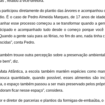
s”, relatou a vice-diretora.
 participou diretamente do plantio das árvores e acompanhou 
dio. É o caso de Pedro Almeida Marques, de 17 anos de idade
panhar esse processo começou a se transformar quando a gent
articipado e acompanhado tudo desde o começo porque você 
. Quando a gente saiu para as férias, no fim do ano, nada tinh
scidas”, conta Pedro.
o também trouxe outra percepção sobre a preservação ambiental.
e bem”, diz.
 Mata Atlântica, a escola também mantém espécies como man
ouca quantidade, quando possível, esses alimentos são in
ia, o espaço também passou a ser mais preservado pelos própri
doram ficar nesse espaço”, considera.
r e diretor de parcerias e plantios da formigas-de-embaúba, 