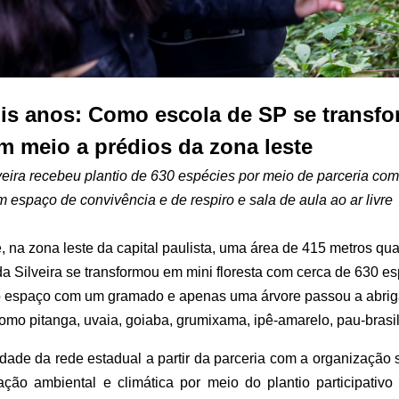
ois anos: Como escola de SP se transf
em meio a prédios da zona leste
eira recebeu plantio de 630 espécies por meio de parceria com
spaço de convivência e de respiro e sala de aula ao ar livre
é, na zona leste da capital paulista, uma área de 415 metros q
a Silveira se transformou em mini floresta com cerca de 630 es
 o espaço com um gramado e apenas uma árvore passou a abriga
mo pitanga, uvaia, goiaba, grumixama, ipê-amarelo, pau-brasil, 
idade da rede estadual a partir da parceria com a organização s
o ambiental e climática por meio do plantio participativo 