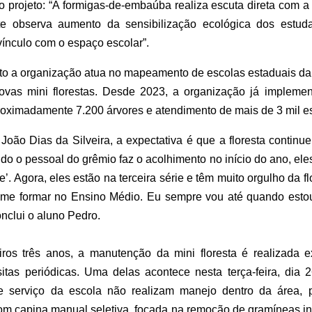
do projeto: “A formigas-de-embaúba realiza escuta direta com
e observa aumento da sensibilização ecológica dos estud
 vínculo com o espaço escolar”.
o a organização atua no mapeamento de escolas estaduais da 
ovas mini florestas. Desde 2023, a organização já impleme
proximadamente 7.200 árvores e atendimento de mais de 3 mil e
João Dias da Silveira, a expectativa é que a floresta continu
o o pessoal do grêmio faz o acolhimento no início do ano, eles 
. Agora, eles estão na terceira série e têm muito orgulho da flo
do me formar no Ensino Médio. Eu sempre vou até quando est
conclui o aluno Pedro.
eiros três anos, a manutenção da mini floresta é realizada
itas periódicas. Uma delas acontece nesta terça-feira, dia 
de serviço da escola não realizam manejo dentro da área, 
 com capina manual seletiva, focada na remoção de gramíneas 