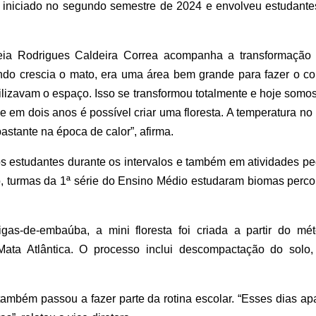
oi iniciado no segundo semestre de 2024 e envolveu estudant
reia Rodrigues Caldeira Correa acompanha a transformação
o crescia o mato, era uma área bem grande para fazer o cort
ilizavam o espaço. Isso se transformou totalmente e hoje somo
e em dois anos é possível criar uma floresta. A temperatura no 
stante na época de calor”, afirma.
los estudantes durante os intervalos e também em atividades 
, turmas da 1ª série do Ensino Médio estudaram biomas percor
gas-de-embaúba, a mini floresta foi criada a partir do mé
Mata Atlântica. O processo inclui descompactação do solo,
também passou a fazer parte da rotina escolar. “Esses dias ap