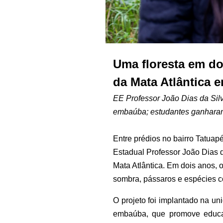
Uma floresta em d
da Mata Atlântica 
EE Professor João Dias da Silv
embaúba; estudantes ganharam e
Entre prédios no bairro Tatuap
Estadual Professor João Dias d
Mata Atlântica. Em dois anos,
sombra, pássaros e espécies co
O projeto foi implantado na un
embaúba, que promove educaçã