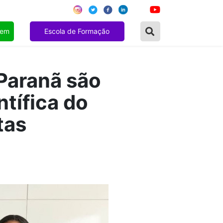
gem
Escola de Formação
 Paranã são
ntífica do
tas