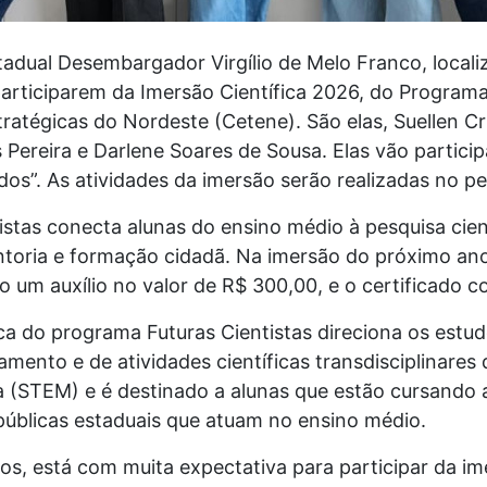
tadual Desembargador Virgílio de Melo Franco, locali
participarem da Imersão Científica 2026, do Programa
ratégicas do Nordeste (Cetene). São elas, Suellen Cr
Pereira e Darlene Soares de Sousa. Elas vão participa
odos”. As atividades da imersão serão realizadas no pe
stas conecta alunas do ensino médio à pesquisa cien
entoria e formação cidadã. Na imersão do próximo an
o um auxílio no valor de R$ 300,00, e o certificado c
ca do programa Futuras Cientistas direciona os estud
ento e de atividades científicas transdisciplinares 
 (STEM) e é destinado a alunas que estão cursando a
públicas estaduais que atuam no ensino médio.
nos, está com muita expectativa para participar da 