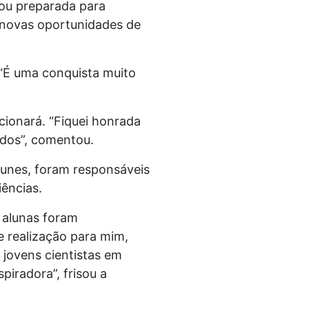
tou preparada para
a novas oportunidades de
 “É uma conquista muito
cionará. “Fiquei honrada
ados”, comentou.
Nunes, foram responsáveis
iências.
 alunas foram
e realização para mim,
 jovens cientistas em
piradora”, frisou a