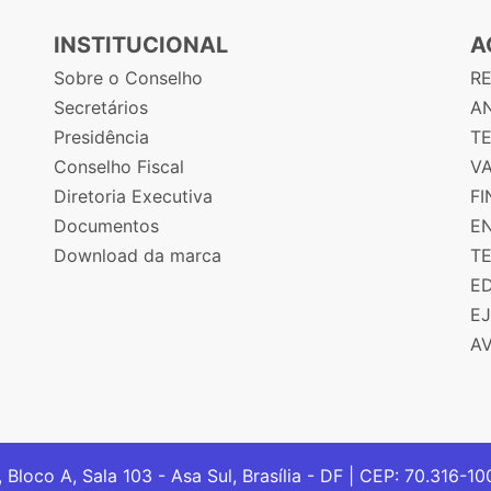
INSTITUCIONAL
A
Sobre o Conselho
R
Secretários
AN
Presidência
T
Conselho Fiscal
V
Diretoria Executiva
F
Documentos
E
Download da marca
T
E
E
A
, Bloco A, Sala 103 - Asa Sul, Brasília - DF | CEP: 70.316-1