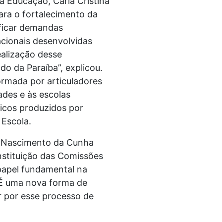
a Educação, Carla Cristina
ara o fortalecimento da
ificar demandas
cionais desenvolvidas
ealização desse
o da Paraíba”, explicou.
ormada por articuladores
ades e às escolas
ticos produzidos por
 Escola.
la Nascimento da Cunha
nstituição das Comissões
papel fundamental na
 “É uma nova forma de
r por esse processo de