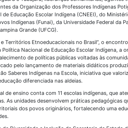
antes da Organização dos Professores Indígenas Poti
l de Educação Escolar Indígena (CNEEI), do Ministér
os Indígenas (Funai), da Universidade Federal da P
 Campina Grande (UFCG).
 Territórios Etnoeducacionais no Brasil”, o encontr
Política Nacional de Educação Escolar Indígena, a o
alecimento de políticas públicas voltadas às comunid
cado pelo lançamento de materiais didáticos produz
ão Saberes Indígenas na Escola, iniciativa que valor
 educação diferenciada nas aldeias.
ual de ensino conta com 11 escolas indígenas, que 
as. As unidades desenvolvem práticas pedagógicas q
territoriais dos povos originários, fortalecendo uma e
des.