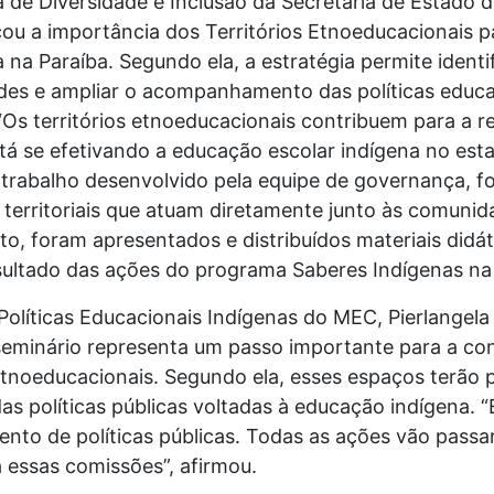
de Diversidade e Inclusão da Secretaria de Estado d
ou a importância dos Territórios Etnoeducacionais p
 na Paraíba. Segundo ela, a estratégia permite ident
des e ampliar o acompanhamento das políticas educa
 “Os territórios etnoeducacionais contribuem para a r
 se efetivando a educação escolar indígena no estad
trabalho desenvolvido pela equipe de governança, f
territoriais que atuam diretamente junto às comunid
to, foram apresentados e distribuídos materiais didá
sultado das ações do programa Saberes Indígenas na
Políticas Educacionais Indígenas do MEC, Pierlange
eminário representa um passo importante para a co
Etnoeducacionais. Segundo ela, esses espaços terão 
das políticas públicas voltadas à educação indígena.
ento de políticas públicas. Todas as ações vão passa
a essas comissões”, afirmou.