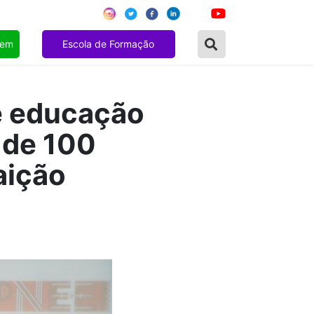
gem
Escola de Formação
re educação
 de 100
aição