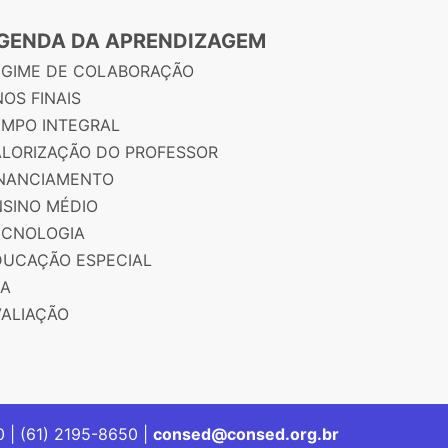
GENDA DA APRENDIZAGEM
EGIME DE COLABORAÇÃO
OS FINAIS
EMPO INTEGRAL
ALORIZAÇÃO DO PROFESSOR
INANCIAMENTO
NSINO MÉDIO
ECNOLOGIA
DUCAÇÃO ESPECIAL
JA
VALIAÇÃO
00 | (61) 2195-8650 |
consed@consed.org.br