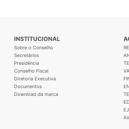
INSTITUCIONAL
A
Sobre o Conselho
R
Secretários
AN
Presidência
T
Conselho Fiscal
V
Diretoria Executiva
F
Documentos
E
Download da marca
T
E
E
A