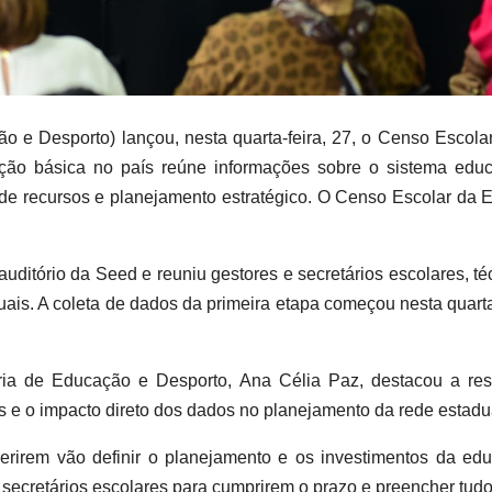
o e Desporto) lançou, nesta quarta-feira, 27, o Censo Escola
ação básica no país reúne informações sobre o sistema edu
ão de recursos e planejamento estratégico. O Censo Escolar da
auditório da Seed e reuniu gestores e secretários escolares, t
uais. A coleta de dados da primeira etapa começou nesta quarta-
ária de Educação e Desporto, Ana Célia Paz, destacou a re
 e o impacto direto dos dados no planejamento da rede estadu
erirem vão definir o planejamento e os investimentos da e
 secretários escolares para cumprirem o prazo e preencher tudo