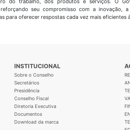
uro do trabalho, dos produtos e serviços. O 
 reforçando seu compromisso com a inovação, a int
s para oferecer respostas cada vez mais eficientes 
INSTITUCIONAL
A
Sobre o Conselho
R
Secretários
AN
Presidência
T
Conselho Fiscal
V
Diretoria Executiva
F
Documentos
E
Download da marca
T
E