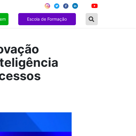
gem
Escola de Formação
novação
teligência
ocessos