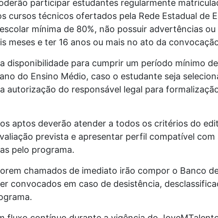
oderão participar estudantes regularmente matricul
os cursos técnicos ofertados pela Rede Estadual de
 escolar mínima de 80%, não possuir advertências ou 
eis meses e ter 16 anos ou mais no ato da convocação
é a disponibilidade para cumprir um período mínimo d
 ano do Ensino Médio, caso o estudante seja selecio
a a autorização do responsável legal para formalizaç
s aptos deverão atender a todos os critérios do edi
aliação prevista e apresentar perfil compatível com
das pelo programa.
 forem chamados de imediato irão compor o Banco de
r convocados em caso de desistência, desclassifica
rograma.
em fluxo contínuo durante a vigência do JoveMTalent