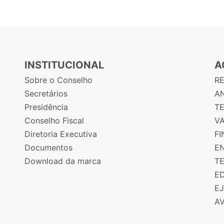
INSTITUCIONAL
A
Sobre o Conselho
R
Secretários
AN
Presidência
T
Conselho Fiscal
V
Diretoria Executiva
F
Documentos
E
Download da marca
T
E
E
A