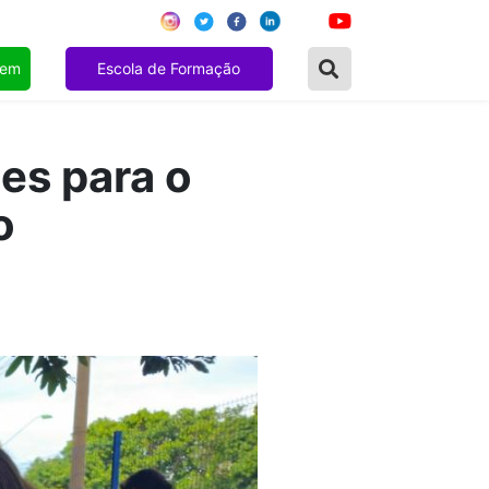
gem
Escola de Formação
es para o
o