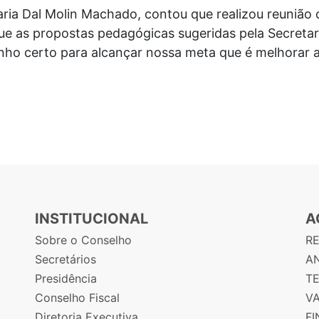
aria Dal Molin Machado, contou que realizou reunião 
ue as propostas pedagógicas sugeridas pela Secreta
nho certo para alcançar nossa meta que é melhorar a 
INSTITUCIONAL
A
Sobre o Conselho
R
Secretários
AN
Presidência
T
Conselho Fiscal
V
Diretoria Executiva
F