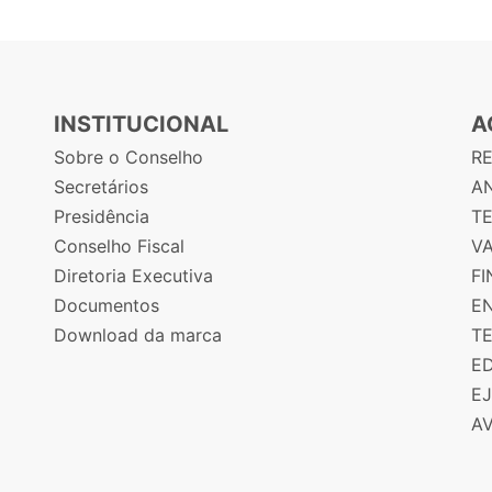
INSTITUCIONAL
A
Sobre o Conselho
R
Secretários
AN
Presidência
T
Conselho Fiscal
V
Diretoria Executiva
F
Documentos
E
Download da marca
T
E
E
A