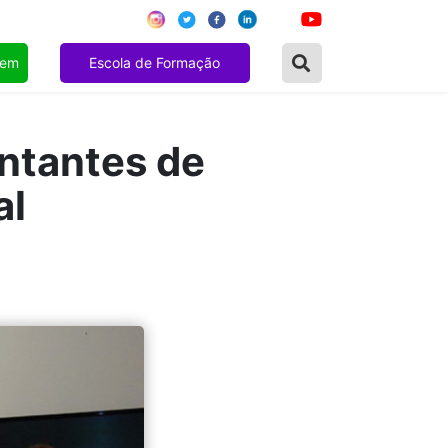
gem
Escola de Formação
entantes de
al