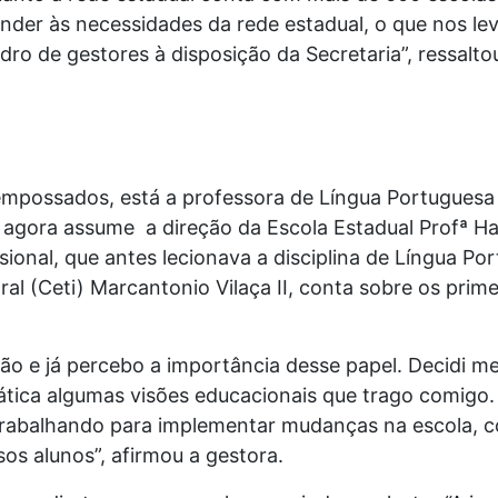
tender às necessidades da rede estadual, o que nos le
ro de gestores à disposição da Secretaria”, ressalto
empossados, está a professora de Língua Portuguesa
 agora assume a direção da Escola Estadual Profª H
sional, que antes lecionava a disciplina de Língua P
l (Ceti) Marcantonio Vilaça II, conta sobre os prim
ão e já percebo a importância desse papel. Decidi m
rática algumas visões educacionais que trago comigo
s trabalhando para implementar mudanças na escola, 
s alunos”, afirmou a gestora.