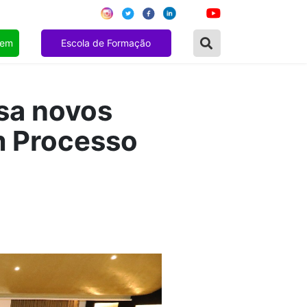
gem
Escola de Formação
sa novos
m Processo