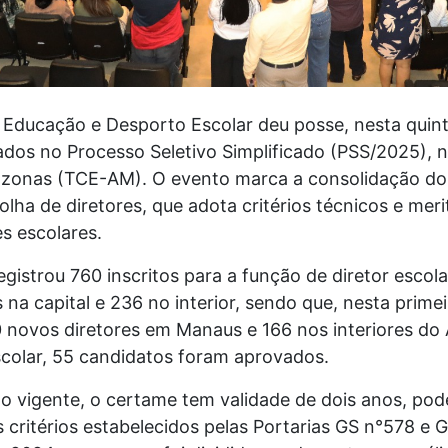
 Educação e Desporto Escolar deu posse, nesta quint
ados no Processo Seletivo Simplificado (PSS/2025), n
zonas (TCE-AM). O evento marca a consolidação do
olha de diretores, que adota critérios técnicos e mer
s escolares.
istrou 760 inscritos para a função de diretor escola
na capital e 236 no interior, sendo que, nesta pri
 novos diretores em Manaus e 166 nos interiores do
scolar, 55 candidatos foram aprovados.
ão vigente, o certame tem validade de dois anos, po
s critérios estabelecidos pelas Portarias GS n°578 e