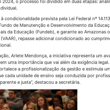
m 2024, o processo foi dividido em duas etapas: análi
dividual.
 condicionalidade prevista pela Lei Federal nº 14.1
 Fundo de Manutenção e Desenvolvimento da Educaçã
onais da Educação (Fundeb), e garante ao Amazonas o
 (VAAR), repasse adicional condicionado ao cumprim
ional.
ação, Arlete Mendonça, a iniciativa representa um a
tem uma importância que vai além da exigência legal
rtalece a profissionalização da gestão e estimula um
e cada unidade de ensino seja conduzida por profiss
arente e justa”, destacou a secretária.