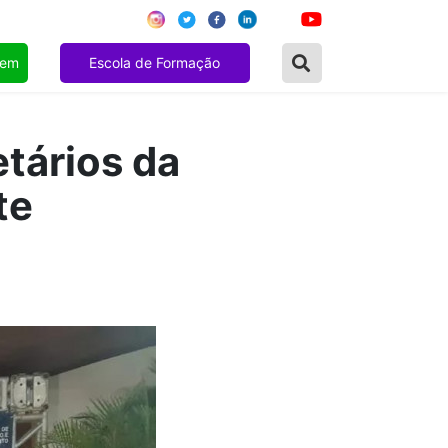
gem
Escola de Formação
tários da
te