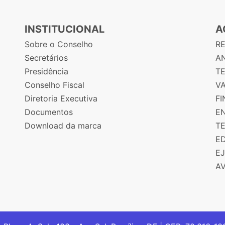
INSTITUCIONAL
A
Sobre o Conselho
R
Secretários
AN
Presidência
T
Conselho Fiscal
V
Diretoria Executiva
F
Documentos
E
Download da marca
T
E
E
A