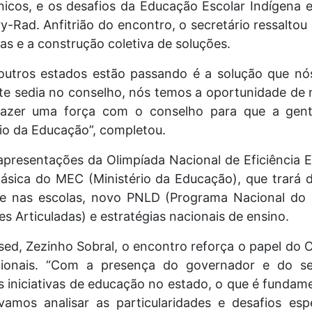
ônicos, e os desafios da Educação Escolar Indígena
ry-Rad. Anfitrião do encontro, o secretário ressalto
as e a construção coletiva de soluções.
outros estados estão passando é a solução que nó
nte sedia no conselho, nós temos a oportunidade de 
, fazer uma força com o conselho para que a gen
rio da Educação”, completou.
presentações da Olimpíada Nacional de Eficiência 
ásica do MEC (Ministério da Educação), que trará
de nas escolas, novo PNLD (Programa Nacional do L
s Articuladas) e estratégias nacionais de ensino.
ed, Zezinho Sobral, o encontro reforça o papel do 
acionais. “Com a presença do governador e do se
s iniciativas de educação no estado, o que é fundame
vamos analisar as particularidades e desafios es