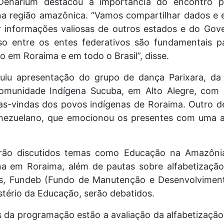
enarium destacou a importância do encontro p
a região amazônica. “Vamos compartilhar dados e e
 informações valiosas de outros estados e do Gov
o entre os entes federativos são fundamentais pa
o em Roraima e em todo o Brasil”, disse.
uiu apresentação do grupo de dança Parixara, da 
Comunidade Indígena Sucuba, em Alto Alegre, com a
s-vindas dos povos indígenas de Roraima. Outro de
nezuelano, que emocionou os presentes com uma a
erão discutidos temas como Educação na Amazôni
a em Roraima, além de pautas sobre alfabetização
as, Fundeb (Fundo de Manutenção e Desenvolvimen
stério da Educação, serão debatidos.
os da programação estão a avaliação da alfabetizaç