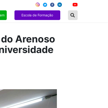
gem
Escola de Formação
 do Arenoso
niversidade