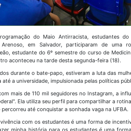
ogramação do Maio Antirracista, estudantes do 
o Arenoso, em Salvador, participaram de uma 
Leão, estudante do 6º semestre do curso de Medicin
ro aconteceu na tarde desta segunda-feira (18).
dos durante o bate-papo, estiveram a luta das mulhe
a até a universidade, impulsionada pelas políticas públ
com mais de 110 mil seguidores no Instagram, a infl
eral". Ela utiliza seu perfil para compartilhar a roti
 percorreu até conquistar a sonhada vaga na UFBA.
a vivência com os estudantes é uma forma de incentiv
razer minha história para os estudantes é uma form