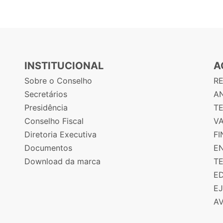
INSTITUCIONAL
A
Sobre o Conselho
R
Secretários
AN
Presidência
T
Conselho Fiscal
V
Diretoria Executiva
F
Documentos
E
Download da marca
T
E
E
A