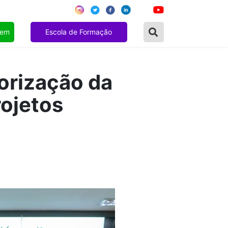
gem
Escola de Formação
orização da
rojetos