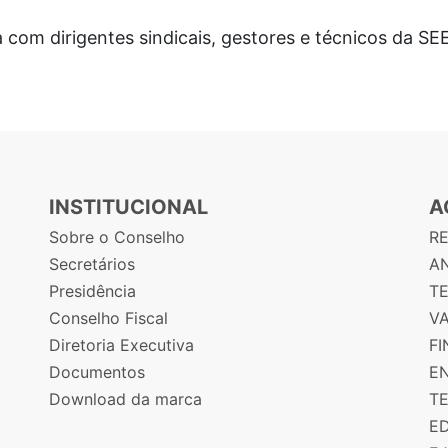
 com dirigentes sindicais, gestores e técnicos da SE
INSTITUCIONAL
A
Sobre o Conselho
R
Secretários
AN
Presidência
T
Conselho Fiscal
V
Diretoria Executiva
F
Documentos
E
Download da marca
T
E