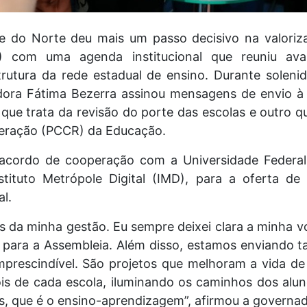
 do Norte deu mais um passo decisivo na valoriz
1) com uma agenda institucional que reuniu ava
strutura da rede estadual de ensino. Durante soleni
ora Fátima Bezerra assinou mensagens de envio à 
 que trata da revisão do porte das escolas e outro qu
neração (PCCR) da Educação.
acordo de cooperação com a Universidade Federal
tituto Metrópole Digital (IMD), para a oferta d
l.
es da minha gestão. Eu sempre deixei clara a minha v
s para a Assembleia. Além disso, estamos enviando 
mprescindível. São projetos que melhoram a vida de
óis de cada escola, iluminando os caminhos dos aluno
 que é o ensino-aprendizagem”, afirmou a governad