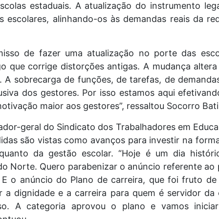
colas estaduais. A atualização do instrumento lega
es escolares, alinhando-os às demandas reais da re
sso de fazer uma atualização no porte das esco
go que corrige distorções antigas. A mudança alter
s. A sobrecarga de funções, de tarefas, de demanda
siva dos gestores. Por isso estamos aqui efetivand
tivação maior aos gestores”, ressaltou Socorro Bati
nador-geral do Sindicato dos Trabalhadores em Educa
idas são vistas como avanços para investir na form
uanto da gestão escolar. “Hoje é um dia históri
o Norte. Quero parabenizar o anúncio referente ao p
 E o anúncio do Plano de carreira, que foi fruto d
ir a dignidade e a carreira para quem é servidor da
sso. A categoria aprovou o plano e vamos inic