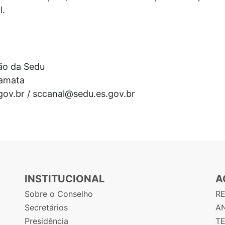
l.
ão da Sedu
Camata
gov.br / sccanal@sedu.es.gov.br
INSTITUCIONAL
A
Sobre o Conselho
R
Secretários
AN
Presidência
T