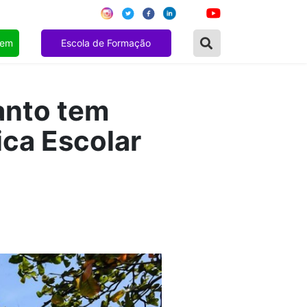
gem
Escola de Formação
anto tem
ica Escolar