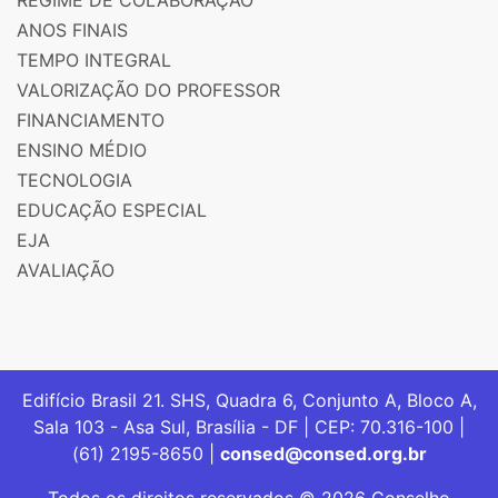
ANOS FINAIS
TEMPO INTEGRAL
VALORIZAÇÃO DO PROFESSOR
FINANCIAMENTO
ENSINO MÉDIO
TECNOLOGIA
EDUCAÇÃO ESPECIAL
EJA
AVALIAÇÃO
Edifício Brasil 21. SHS, Quadra 6, Conjunto A, Bloco A,
Sala 103 - Asa Sul, Brasília - DF | CEP: 70.316-100 |
(61) 2195-8650 |
consed@consed.org.br
Todos os direitos reservados © 2026 Conselho