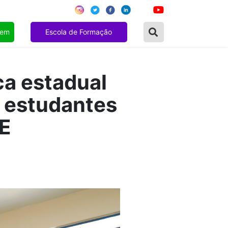
gem
Escola de Formação
ca estadual
 estudantes
E