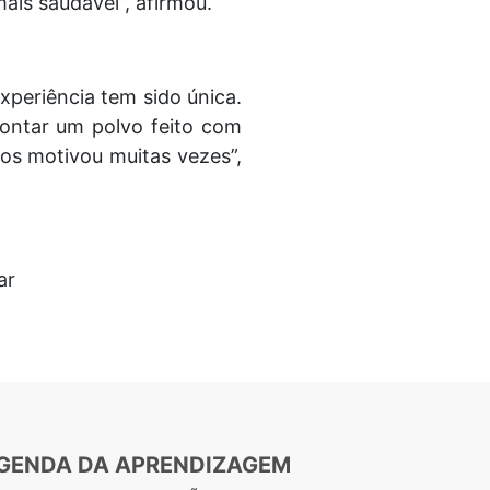
ais saudável”, afirmou.
experiência tem sido única.
montar um polvo feito com
nos motivou muitas vezes”,
ar
GENDA DA APRENDIZAGEM