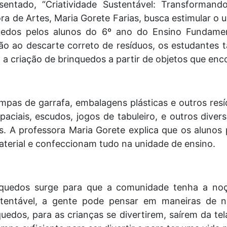
entado, “Criatividade Sustentável: Transformand
a de Artes, Maria Gorete Farias, busca estimular o us
uedos pelos alunos do 6º ano do Ensino Fundamen
ão ao descarte correto de resíduos, os estudantes
 a criação de brinquedos a partir de objetos que en
mpas de garrafa, embalagens plásticas e outros res
aciais, escudos, jogos de tabuleiro, e outros divers
s. A professora Maria Gorete explica que os alun
terial e confeccionam tudo na unidade de ensino.
rinquedos surge para que a comunidade tenha a n
tentável, a gente pode pensar em maneiras de nã
edos, para as crianças se divertirem, saírem da tela