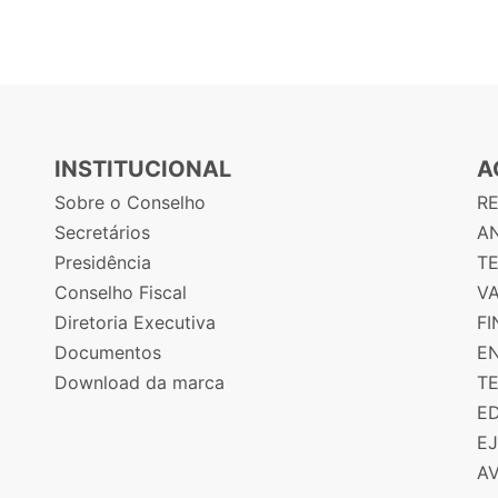
INSTITUCIONAL
A
Sobre o Conselho
R
Secretários
AN
Presidência
T
Conselho Fiscal
V
Diretoria Executiva
F
Documentos
E
Download da marca
T
E
E
A