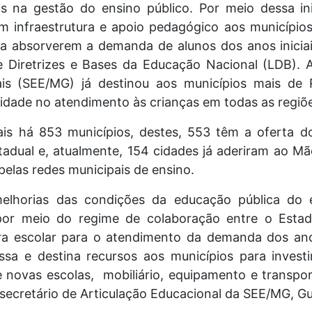
s na gestão do ensino público. Por meio dessa ini
m infraestrutura e apoio pedagógico aos municípios,
a absorverem a demanda de alunos dos anos iniciai
 Diretrizes e Bases da Educação Nacional (LDB). 
s (SEE/MG) já destinou aos municípios mais de 
idade no atendimento às crianças em todas as regiõ
s há 853 municípios, destes, 553 têm a oferta do
tadual e, atualmente, 154 cidades já aderiram ao 
 pelas redes municipais de ensino.
elhorias das condições da educação pública do e
 por meio do regime de colaboração entre o Estad
ura escolar para o atendimento da demanda dos anos
ssa e destina recursos aos municípios para investi
 novas escolas, mobiliário, equipamento e transpor
bsecretário de Articulação Educacional da SEE/MG, G