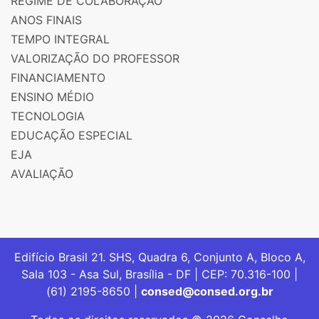
REGIME DE COLABORAÇÃO
ANOS FINAIS
TEMPO INTEGRAL
VALORIZAÇÃO DO PROFESSOR
FINANCIAMENTO
ENSINO MÉDIO
TECNOLOGIA
EDUCAÇÃO ESPECIAL
EJA
AVALIAÇÃO
Edifício Brasil 21. SHS, Quadra 6, Conjunto A, Bloco A,
Sala 103 - Asa Sul, Brasília - DF | CEP: 70.316-100 |
(61) 2195-8650 |
consed@consed.org.br