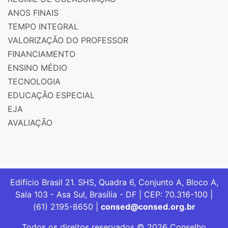
ANOS FINAIS
TEMPO INTEGRAL
VALORIZAÇÃO DO PROFESSOR
FINANCIAMENTO
ENSINO MÉDIO
TECNOLOGIA
EDUCAÇÃO ESPECIAL
EJA
AVALIAÇÃO
Edifício Brasil 21. SHS, Quadra 6, Conjunto A, Bloco A,
Sala 103 - Asa Sul, Brasília - DF | CEP: 70.316-100 |
(61) 2195-8650 |
consed@consed.org.br
Todos os direitos reservados © 2026 Conselho