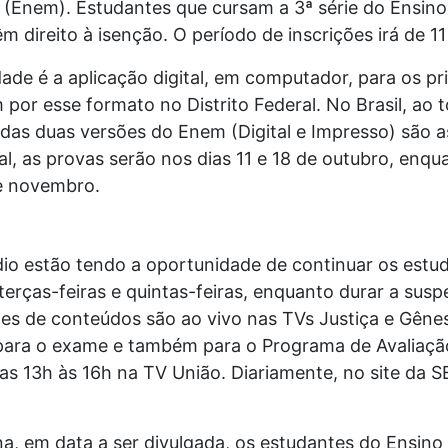
 (Enem). Estudantes que cursam a 3ª série do Ensino
m direito à isenção. O período de inscrições irá de 11
dade é a aplicação digital, em computador, para os p
por esse formato no Distrito Federal. No Brasil, ao t
as duas versões do Enem (Digital e Impresso) são a
al, as provas serão nos dias 11 e 18 de outubro, enq
de novembro.
o estão tendo a oportunidade de continuar os estudo
erças-feiras e quintas-feiras, enquanto durar a susp
ões de conteúdos são ao vivo nas TVs Justiça e Gênes
 para o exame e também para o Programa de Avaliação
s 13h às 16h na TV União. Diariamente, no site da S
a, em data a ser divulgada, os estudantes do Ensino