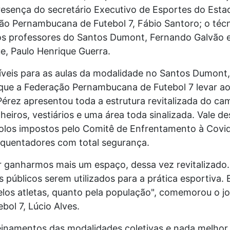
esença do secretário Executivo de Esportes do Esta
o Pernambucana de Futebol 7, Fábio Santoro; o técni
 os professores do Santos Dumont, Fernando Galvão 
e, Paulo Henrique Guerra.
níveis para as aulas da modalidade no Santos Dumon
ue a Federação Pernambucana de Futebol 7 levar a
 Pérez apresentou toda a estrutura revitalizada do c
eiros, vestiários e uma área toda sinalizada. Vale d
olos impostos pelo Comitê de Enfrentamento à Covid
frequentadores com total segurança.
por ganharmos mais um espaço, dessa vez revitalizad
 públicos serem utilizados para a prática esportiva. 
elos atletas, quanto pela população", comemorou o j
ebol 7, Lúcio Alves.
reinamentos das modalidades coletivas e nada melhor