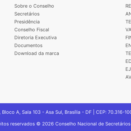
Sobre o Conselho
R
Secretários
AN
Presidência
T
Conselho Fiscal
V
Diretoria Executiva
F
Documentos
E
Download da marca
T
E
E
A
, Bloco A, Sala 103 - Asa Sul, Brasília - DF | CEP: 70.316-1
eitos reservados © 2026 Conselho Nacional de Secretário