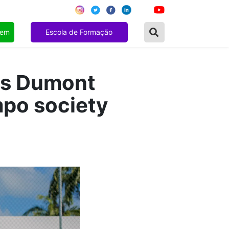
gem
Escola de Formação
os Dumont
mpo society