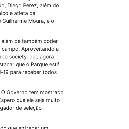
do, Diego Pérez, além do
co e atleta da
e Guilherme Moura, e o
t, além de também poder
o campo. Aproveitando a
ampo society, que agora
estacar que o Parque está
-19 para receber todos
o. O Governo tem mostrado
Espero que ele seja muito
ogador de seleção
 do que entregar um