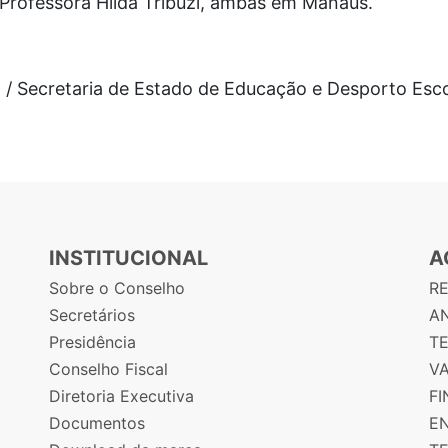
 Professora Hilda Tribuzi, ambas em Manaus.
 / Secretaria de Estado de Educação e Desporto Esco
INSTITUCIONAL
A
Sobre o Conselho
R
Secretários
AN
Presidência
T
Conselho Fiscal
V
Diretoria Executiva
F
Documentos
E