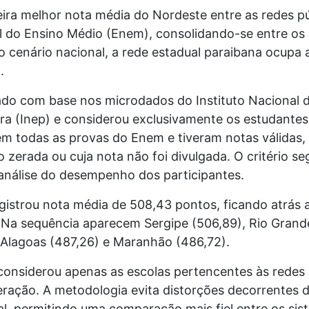
eira melhor nota média do Nordeste entre as redes pú
 do Ensino Médio (Enem), consolidando-se entre os
cenário nacional, a rede estadual paraibana ocupa a
.
ado com base nos microdados do Instituto Nacional 
ira (Inep) e considerou exclusivamente os estudantes
em todas as provas do Enem e tiveram notas válidas
 zerada ou cuja nota não foi divulgada. O critério s
 análise do desempenho dos participantes.
egistrou nota média de 508,43 pontos, ficando atrá
. Na sequência aparecem Sergipe (506,89), Rio Grande
 Alagoas (487,26) e Maranhão (486,72).
nsiderou apenas as escolas pertencentes às redes 
ração. A metodologia evita distorções decorrentes d
al, permitindo uma comparação mais fiel entre os sis