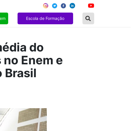
gem
Escola de Formação
média do
s no Enem e
 Brasil