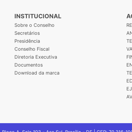
INSTITUCIONAL
A
Sobre o Conselho
R
Secretários
AN
Presidência
T
Conselho Fiscal
V
Diretoria Executiva
F
Documentos
E
Download da marca
T
E
E
A