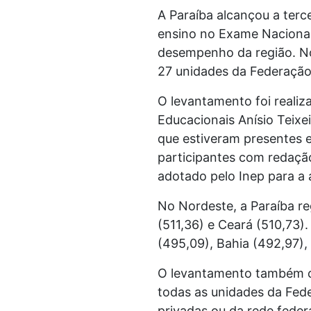
A Paraíba alcançou a terc
ensino no Exame Nacional
desempenho da região. No 
27 unidades da Federação
O levantamento foi realiz
Educacionais Anísio Teixe
que estiveram presentes 
participantes com redação
adotado pelo Inep para a
No Nordeste, a Paraíba r
(511,36) e Ceará (510,73)
(495,09), Bahia (492,97),
O levantamento também co
todas as unidades da Fede
privadas ou da rede feder