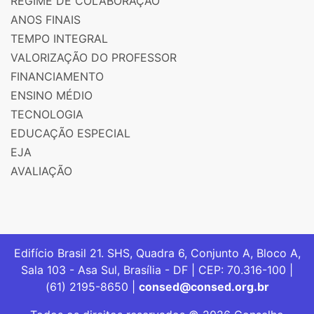
REGIME DE COLABORAÇÃO
ANOS FINAIS
TEMPO INTEGRAL
VALORIZAÇÃO DO PROFESSOR
FINANCIAMENTO
ENSINO MÉDIO
TECNOLOGIA
EDUCAÇÃO ESPECIAL
EJA
AVALIAÇÃO
Edifício Brasil 21. SHS, Quadra 6, Conjunto A, Bloco A,
Sala 103 - Asa Sul, Brasília - DF | CEP: 70.316-100 |
(61) 2195-8650 |
consed@consed.org.br