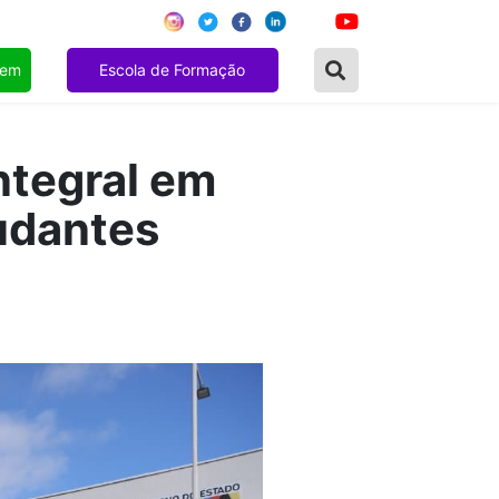
gem
Escola de Formação
ntegral em
tudantes