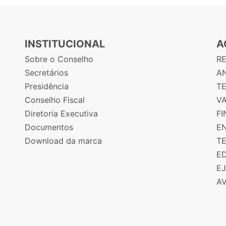
INSTITUCIONAL
A
Sobre o Conselho
R
Secretários
AN
Presidência
T
Conselho Fiscal
V
Diretoria Executiva
F
Documentos
E
Download da marca
T
E
E
A