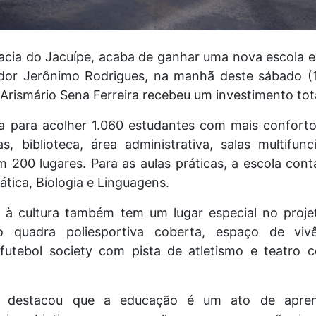
Bacia do Jacuípe, acaba de ganhar uma nova escola e
dor Jerônimo Rodrigues, na manhã deste sábado (11
Arismário Sena Ferreira recebeu um investimento tot
a para acolher 1.060 estudantes com mais conforto
as, biblioteca, área administrativa, salas multif
m 200 lugares. Para as aulas práticas, a escola con
ática, Biologia e Linguagens.
e à cultura também tem um lugar especial no proje
 quadra poliesportiva coberta, espaço de vivên
futebol society com pista de atletismo e teatro
 destacou que a educação é um ato de apren