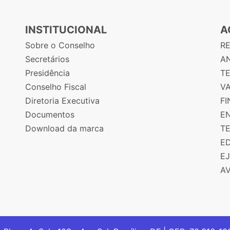
INSTITUCIONAL
A
Sobre o Conselho
R
Secretários
AN
Presidência
T
Conselho Fiscal
V
Diretoria Executiva
F
Documentos
E
Download da marca
T
E
E
A