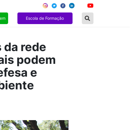
gem
Escola de Formação
 da rede
rais podem
efesa e
biente