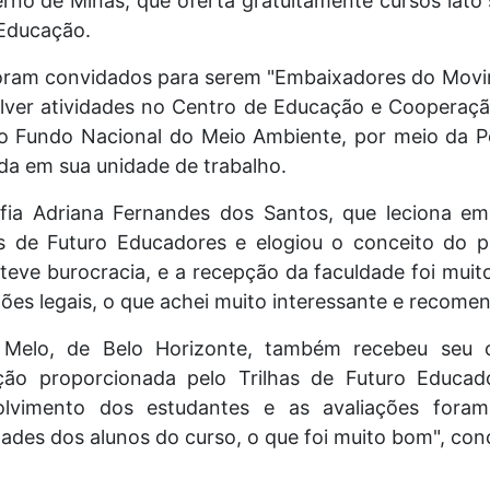
rno de Minas, que oferta gratuitamente cursos lato
 Educação.
oram convidados para serem "Embaixadores do Movi
ver atividades no Centro de Educação e Cooperaç
 o Fundo Nacional do Meio Ambiente, por meio da P
ida em sua unidade de trabalho.
ia Adriana Fernandes dos Santos, que leciona em
as de Futuro Educadores e elogiou o conceito do 
o teve burocracia, e a recepção da faculdade foi muit
es legais, o que achei muito interessante e recomen
 Melo, de Belo Horizonte, também recebeu seu c
ação proporcionada pelo Trilhas de Futuro Educad
olvimento dos estudantes e as avaliações foram 
des dos alunos do curso, o que foi muito bom", conc