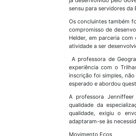
já desenvolvido pelo Gove
sensu para servidores da
Os concluintes também f
compromisso de desenvol
Helder, em parceria com
atividade a ser desenvolv
A professora de Geograf
experiência com o Trilh
inscrição foi simples, nã
esperado e abordou questõ
A professora Jenniffeer
qualidade da especializ
qualidade, exigiu o env
adaptaram-se às necessida
Movimento Ecos