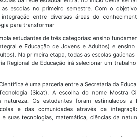
scolas da rede estadual entra, no início desta sem
as escolas no primeiro semestre. Com o objetivo
 a integração entre diversas áreas do conhecime
ogia para transformar
pla estudantes de três categorias: ensino fundamenta
integral e Educação de Jovens e Adultos) e ensino 
tos). Na primeira etapa, todas as escolas gaúchas 
a Regional de Educação irá selecionar um trabalho
ientífica é uma parceria entre a Secretaria da Educa
Tecnologia (Sicat). A escolha do nome Mostra Cien
da natureza. Os estudantes foram estimulados a 
scolas e das comunidades através da integraçã
e suas tecnologias, matemática, ciências da natu