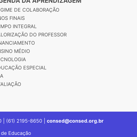
GENDA DA APRENDIZAGEM
EGIME DE COLABORAÇÃO
OS FINAIS
EMPO INTEGRAL
ALORIZAÇÃO DO PROFESSOR
INANCIAMENTO
NSINO MÉDIO
ECNOLOGIA
DUCAÇÃO ESPECIAL
JA
VALIAÇÃO
00 | (61) 2195-8650 |
consed@consed.org.br
s de Educação