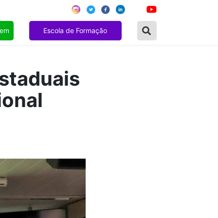
gem
Escola de Formação
estaduais
ional