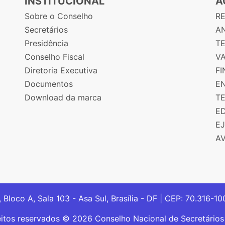
INSTITUCIONAL
A
Sobre o Conselho
R
Secretários
AN
Presidência
T
Conselho Fiscal
V
Diretoria Executiva
F
Documentos
E
Download da marca
T
E
E
A
, Bloco A, Sala 103 - Asa Sul, Brasília - DF | CEP: 70.316-1
eitos reservados © 2026 Conselho Nacional de Secretário