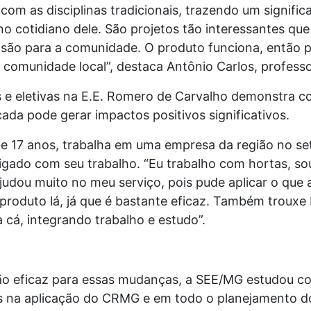
s com as disciplinas tradicionais, trazendo um signifi
 no cotidiano dele. São projetos tão interessantes 
nsão para a comunidade. O produto funciona, entã
 comunidade local”, destaca Antônio Carlos, profess
ios e eletivas na E.E. Romero de Carvalho demonstr
icada pode gerar impactos positivos significativos.
de 17 anos, trabalha em uma empresa da região no se
ligado com seu trabalho. “Eu trabalho com hortas, so
dou muito no meu serviço, pois pude aplicar o que a
 produto lá, já que é bastante eficaz. Também troux
a cá, integrando trabalho e estudo”.
ção eficaz para essas mudanças, a SEE/MG estudou c
s na aplicação do CRMG e em todo o planejamento d