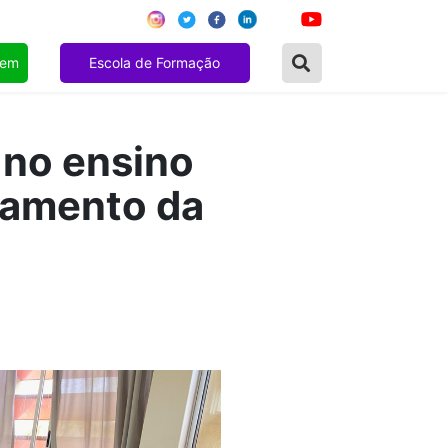
gem
Escola de Formação
 no ensino
oamento da