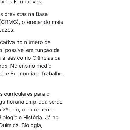
ários Formativos.
s previstas na Base
s (CRMG), oferecendo mais
cazes.
ficativa no número de
oi possível em função da
m áreas como Ciências da
nos. No ensino médio
bal e Economia e Trabalho,
curriculares para o
rga horária ampliada serão
o 2º ano, o incremento
ologia e História. Já no
uímica, Biologia,