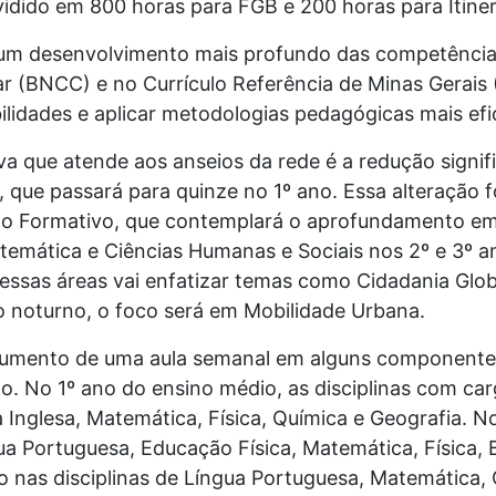
idido em 800 horas para FGB e 200 horas para Itiner
 um desenvolvimento mais profundo das competência
r (BNCC) e no Currículo Referência de Minas Gerai
lidades e aplicar metodologias pedagógicas mais efi
va que atende aos anseios da rede é a redução signi
 que passará para quinze no 1º ano. Essa alteração f
ário Formativo, que contemplará o aprofundamento e
temática e Ciências Humanas e Sociais nos 2º e 3º a
 essas áreas vai enfatizar temas como Cidadania Glo
 noturno, o foco será em Mobilidade Urbana.
umento de uma aula semanal em alguns componentes 
no. No 1º ano do ensino médio, as disciplinas com ca
 Inglesa, Matemática, Física, Química e Geografia. N
a Portuguesa, Educação Física, Matemática, Física, Bi
 nas disciplinas de Língua Portuguesa, Matemática, Q