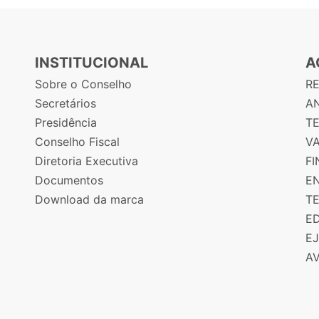
INSTITUCIONAL
A
Sobre o Conselho
R
Secretários
AN
Presidência
T
Conselho Fiscal
V
Diretoria Executiva
F
Documentos
E
Download da marca
T
E
E
A