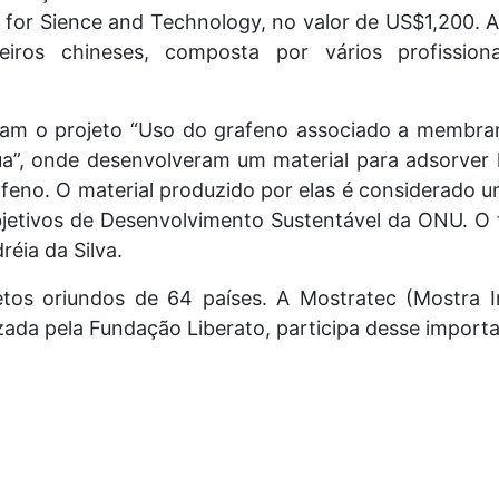
 for Sience and Technology, no valor de US$1,200.
eiros chineses, composta por vários profission
ram o projeto “Uso do grafeno associado a membra
a”, onde desenvolveram um material para adsorver l
grafeno. O material produzido por elas é considerad
bjetivos de Desenvolvimento Sustentável da ONU. O 
éia da Silva.
jetos oriundos de 64 países. A Mostratec (Mostra I
zada pela Fundação Liberato, participa desse import