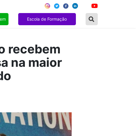
gem
Escola de Formação
to recebem
a na maior
do