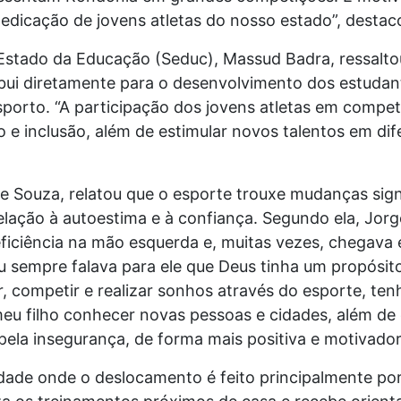
dedicação de jovens atletas do nosso estado”, destac
e Estado da Educação (Seduc), Massud Badra, ressalto
ibui diretamente para o desenvolvimento dos estudan
orto. “A participação dos jovens atletas em competi
o e inclusão, além de estimular novos talentos em dif
de Souza, relatou que o esporte trouxe mudanças signi
relação à autoestima e à confiança. Segundo ela, Jorg
deficiência na mão esquerda e, muitas vezes, chegav
Eu sempre falava para ele que Deus tinha um propósit
ar, competir e realizar sonhos através do esporte, te
 meu filho conhecer novas pessoas e cidades, além de
 pela insegurança, de forma mais positiva e motivador
e onde o deslocamento é feito principalmente por b