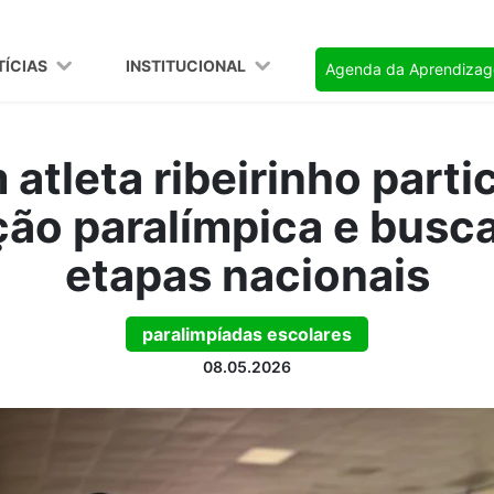
TÍCIAS
INSTITUCIONAL
Agenda da Aprendiza
atleta ribeirinho parti
ão paralímpica e busc
etapas nacionais
paralimpíadas escolares
08.05.2026