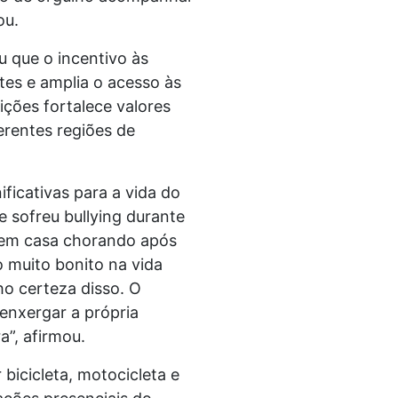
ou.
u que o incentivo às
tes e amplia o acesso às
ções fortalece valores
erentes regiões de
ficativas para a vida do
e sofreu bullying durante
a em casa chorando após
o muito bonito na vida
nho certeza disso. O
 enxergar a própria
a”, afirmou.
icicleta, motocicleta e