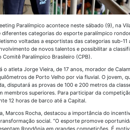
ting Paralímpico acontece neste sábado (9), na Vila 
e diferentes categorias do esporte paralímpico rond
etismo voltadas a esportistas das categorias sub-1
nvolvimento de novos talentos e possibilitar a classi
 Comitê Paralímpico Brasileiro (CPB).
á o atleta Jorge Vieira, de 17 anos, morador de Calama
quilômetros de Porto Velho por via fluvial. O jovem,
, disputará as provas de 100 e 200 metros da classe
embros superiores. Para participar da competição
e 12 horas de barco até a Capital.
, Marcos Rocha, destacou a importância do incenti
transformação social. “O esporte promove oportunida
presentam Rondônia em grandes competições. É moti