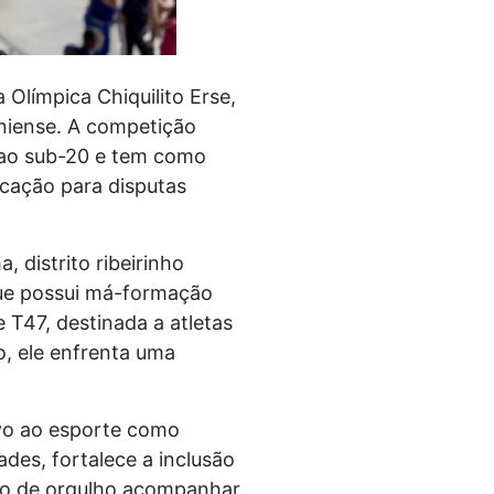
Olímpica Chiquilito Erse,
oniense. A competição
1 ao sub-20 e tem como
ficação para disputas
, distrito ribeirinho
 que possui má-formação
 T47, destinada a atletas
, ele enfrenta uma
vo ao esporte como
des, fortalece a inclusão
vo de orgulho acompanhar