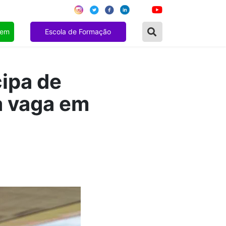
gem
Escola de Formação
cipa de
a vaga em