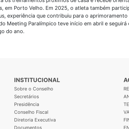
za os treinamentos próximos de casa e recebe orient
s, em Porto Velho. Em 2025, o atleta também partic
us, experiência que contribuiu para o aprimoramento
do Meeting Paralímpico teve início em abril e seguir
go do ano.
INSTITUCIONAL
A
Sobre o Conselho
R
Secretários
AN
Presidência
T
Conselho Fiscal
V
Diretoria Executiva
F
Documentos
E