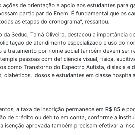
o ações de orientação e apoio aos estudantes para g
possam participar do Enem. É fundamental que os c
odas as etapas do cronograma”, ressaltou.
 da Seduc, Tainá Oliveira, destacou a importância d
olicitação de atendimento especializado e uso do no
o e tratamento por nome social também devem ser rea
mpla pessoas com deficiência visual, física, auditiva
s como Transtorno do Espectro Autista, dislexia e d
, diabéticos, idosos e estudantes em classe hospitala
entos, a taxa de inscrição permanece em R$ 85 e pod
tão de crédito ou débito em conta, conforme a instit
 a isenção aprovada também precisam efetivar a insc