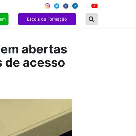
gem
Escola de Formação
uem abertas
s de acesso