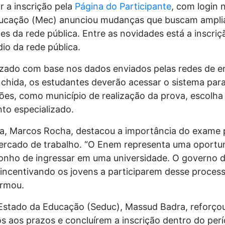
ar a inscrição pela
Página do Participante
, com login 
ducação (Mec) anunciou mudanças que buscam ampliar 
es da rede pública. Entre as novidades está a inscri
io da rede pública.
izado com base nos dados enviados pelas redes de
chida, os estudantes deverão acessar o sistema para
s, como município de realização da prova, escolha d
to especializado.
, Marcos Rocha, destacou a importância do exame p
mercado de trabalho. “O Enem representa uma oportu
sonho de ingressar em uma universidade. O governo 
incentivando os jovens a participarem desse process
irmou.
e Estado da Educação (Seduc), Massud Badra, reforço
s aos prazos e concluírem a inscrição dentro do perí