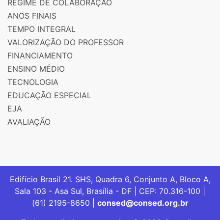
REGIME DE COLABORAÇÃO
ANOS FINAIS
TEMPO INTEGRAL
VALORIZAÇÃO DO PROFESSOR
FINANCIAMENTO
ENSINO MÉDIO
TECNOLOGIA
EDUCAÇÃO ESPECIAL
EJA
AVALIAÇÃO
Edifício Brasil 21. SHS, Quadra 6, Conjunto A, Bloco A,
Sala 103 - Asa Sul, Brasília - DF | CEP: 70.316-100 |
(61) 2195-8650 |
consed@consed.org.br