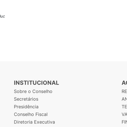
duc
INSTITUCIONAL
A
Sobre o Conselho
R
Secretários
AN
Presidência
T
Conselho Fiscal
V
Diretoria Executiva
F