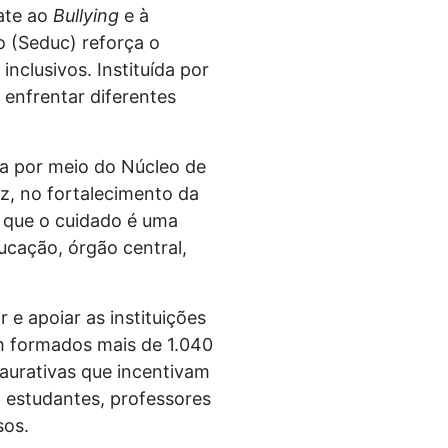
bate ao
Bullying
e à
o (Seduc) reforça o
clusivos. Instituída por
e enfrentar diferentes
ua por meio do Núcleo de
z, no fortalecimento da
e que o cuidado é uma
ucação, órgão central,
 e apoiar as instituições
m formados mais de 1.040
taurativas que incentivam
m estudantes, professores
sos.