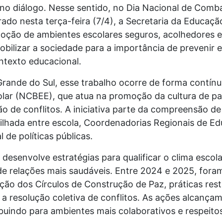
 no diálogo. Nesse sentido, no Dia Nacional de Com
rado nesta terça-feira (7/4), a Secretaria da Educaçã
ão de ambientes escolares seguros, acolhedores e in
mobilizar a sociedade para a importância de prevenir 
ntexto educacional.
rande do Sul, esse trabalho ocorre de forma contín
lar (NCBEE), que atua na promoção da cultura de pa
o de conflitos. A iniciativa parte da compreensão d
lhada entre escola, Coordenadorias Regionais de Ed
l de políticas públicas.
esenvolve estratégias para qualificar o clima escolar
de relações mais saudáveis. Entre 2024 e 2025, fora
ução dos Círculos de Construção de Paz, práticas res
e a resolução coletiva de conflitos. As ações alcança
ribuindo para ambientes mais colaborativos e respeito