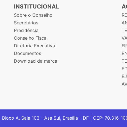
INSTITUCIONAL
A
Sobre o Conselho
R
Secretários
AN
Presidência
T
Conselho Fiscal
V
Diretoria Executiva
F
Documentos
E
Download da marca
T
E
E
A
, Bloco A, Sala 103 - Asa Sul, Brasília - DF | CEP: 70.316-1