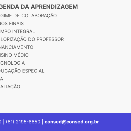
GENDA DA APRENDIZAGEM
EGIME DE COLABORAÇÃO
OS FINAIS
EMPO INTEGRAL
ALORIZAÇÃO DO PROFESSOR
INANCIAMENTO
NSINO MÉDIO
ECNOLOGIA
DUCAÇÃO ESPECIAL
JA
VALIAÇÃO
00 | (61) 2195-8650 |
consed@consed.org.br