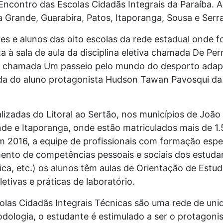
Encontro das Escolas Cidadãs Integrais da Paraíba. A
 Grande, Guarabira, Patos, Itaporanga, Sousa e Serr
es e alunos das oito escolas da rede estadual onde fo
à sala de aula da disciplina eletiva chamada De Perna
etiva chamada Um passeio pelo mundo do desporto adapt
da do aluno protagonista Hudson Tawan Pavosqui da S
alizadas do Litoral ao Sertão, nos municípios de João
e e Itaporanga, onde estão matriculados mais de 1.
 2016, a equipe de profissionais com formação especí
nto de competências pessoais e sociais dos estudan
a, etc.) os alunos têm aulas de Orientação de Estud
etivas e práticas de laboratório.
colas Cidadãs Integrais Técnicas são uma rede de un
ologia, o estudante é estimulado a ser o protagonis