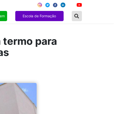
gem
Escola de Formação
 termo para
as