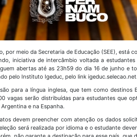
 por meio da Secretaria de Educação (SEE), está co
o, iniciativa de intercâmbio voltada a estudantes
seguem abertas até as 23h59 do dia 16 de junho e to
do pelo Instituto Igeduc, pelo link igeduc.selecao.net
 são para a língua inglesa, que tem como destinos
00 vagas serão distribuídas para estudantes que o
 Argentina e na Espanha.
idatos devem preencher com atenção os dados solicit
leção será realizada por idioma e o estudante dever
orém, não garante a destinação para esse país, que 