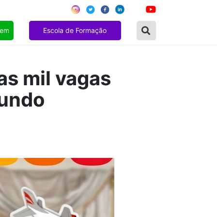
gem
Escola de Formação
s mil vagas
Mundo