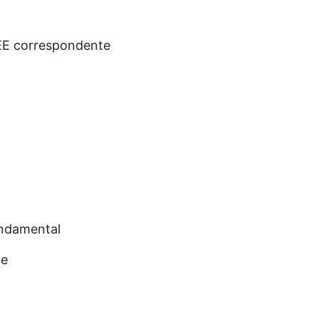
AEE correspondente
undamental
te