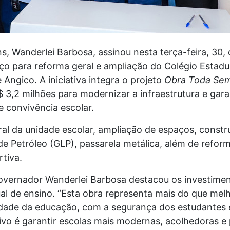
, Wanderlei Barbosa, assinou nesta terça-feira, 30
ço para reforma geral e ampliação do Colégio Estadu
 Angico. A iniciativa integra o projeto
Obra Toda Se
$ 3,2 milhões para modernizar a infraestrutura e gar
e convivência escolar.
ral da unidade escolar, ampliação de espaços, constru
 de Petróleo (GLP), passarela metálica, além de refor
rtiva.
governador Wanderlei Barbosa destacou os investimen
al de ensino. “Esta obra representa mais do que melh
ade da educação, com a segurança dos estudantes e
tivo é garantir escolas mais modernas, acolhedoras e