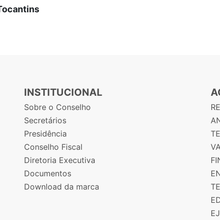
Tocantins
INSTITUCIONAL
A
Sobre o Conselho
R
Secretários
AN
Presidência
T
Conselho Fiscal
V
Diretoria Executiva
F
Documentos
E
Download da marca
T
E
E