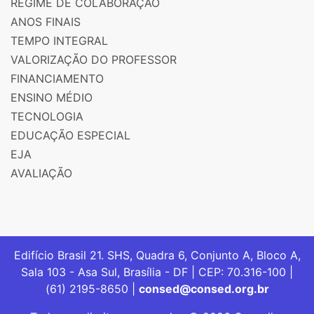
REGIME DE COLABORAÇÃO
ANOS FINAIS
TEMPO INTEGRAL
VALORIZAÇÃO DO PROFESSOR
FINANCIAMENTO
ENSINO MÉDIO
TECNOLOGIA
EDUCAÇÃO ESPECIAL
EJA
AVALIAÇÃO
Edifício Brasil 21. SHS, Quadra 6, Conjunto A, Bloco A,
Sala 103 - Asa Sul, Brasília - DF | CEP: 70.316-100 |
(61) 2195-8650 |
consed@consed.org.br